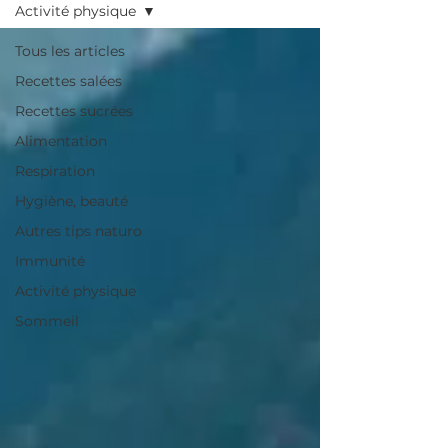
Activité physique
Tous les articles
Recettes salées
Recettes sucrées
Alimentation
Respiration
Hygiène, beauté
Autres tips naturo
Immunité
Activité physique
Sommeil