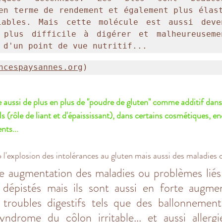
en terme de rendement et également plus élast
iables. Mais cette molécule est aussi deven
 plus difficile à digérer et malheureusemen
 d'un point de vue nutritif...
ncespaysannes.org
)
ssi de plus en plus de "poudre de gluten" comme additif dans l
ls (rôle de liant et d'épaississant), dans certains cosmétiques, en
ts...
 l'explosion des intolérances au gluten mais aussi des maladies c
 augmentation des maladies ou problèmes liés a
dépistés mais ils sont aussi en forte augmenta
 troubles digestifs tels que des ballonnements
yndrome du côlon irritable... et aussi allergi