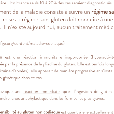
te... 
En France seuls 10 à 20% des cas seraient diagnostiqués.
ement de la maladie consiste à suivre un 
régime sa
La mise au régime sans gluten doit conduire à une
 Il n’existe aujourd’hui, aucun traitement médi
fge.org/content/maladie-coeliaque
)
en
 est une 
réaction immunitaire inappropriée
 (hyperactivit
e par la présence de la gliadine du gluten. Elle est parfois long
izaine d’années), elle apparait de manière progressive et s’installe
on génétique dans ce cas.
ovoque une 
réaction immédiate
 après l’ingestion de gluten
cke, choc anaphylactique dans les formes les plus graves.
sensibilité au gluten non cœliaque
 est quant à elle actuellement t