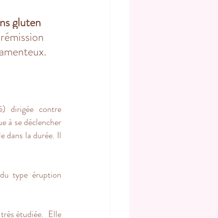
ns gluten 
 rémission 
camenteux. 
é) dirigée contre 
ue à se déclencher 
 dans la durée. Il 
 du type 
éruption 
rès étudiée.  Elle 