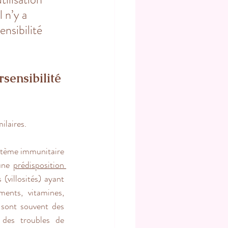
 n’y a 
nsibilité 
sensibilité 
ilaires.
stème immunitaire 
une 
prédisposition 
(villosités) ayant 
ents, vitamines, 
sont souvent des 
 des troubles de 