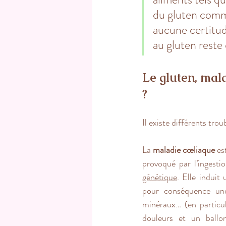
du gluten comme
aucune certitud
au gluten reste
Le gluten, mala
?
Il existe différents tro
La 
maladie cœliaque
 es
provoqué par l’ingest
génétique
. Elle induit 
pour conséquence une 
minéraux… (
en particu
douleurs et un ballon