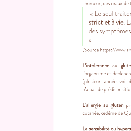
l'humeur, des maux de tê
 « 
Le seul trait
strict et à vie
. 
des symptômes. 
» 
(
Source 
https://www.sn
L’intolérance au glut
l’organisme et déclenché
(plusieurs années voir d
n’a pas de prédispositi
L’allergie au gluten
 pr
cutanée, œdème de Quin
La sensibilité ou hyper