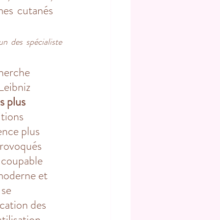
mes cutanés 
n des spécialiste 
herche 
Leibniz 
 plus 
tions 
ence plus 
provoqués 
e coupable 
 moderne et 
 se 
cation des 
tilisation 