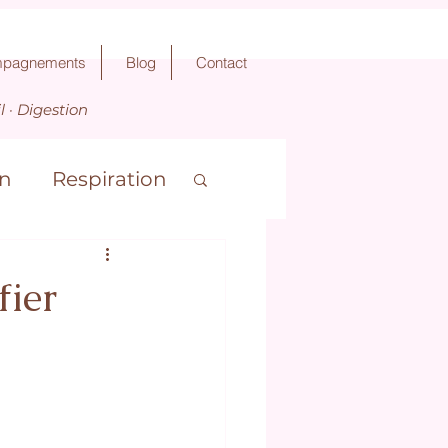
ompagnements
Blog
Contact
 · Digestion
on
Respiration
hysique
fier