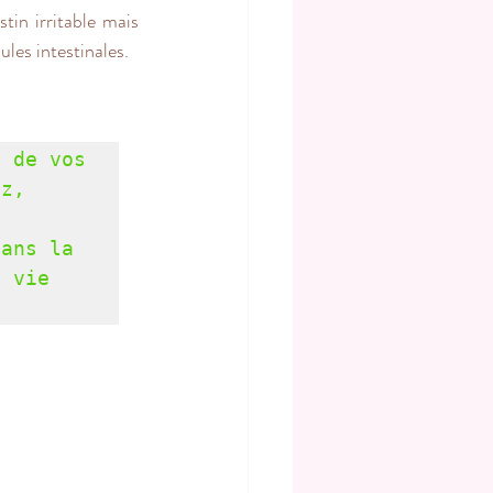
in irritable mais 
les intestinales. 
 de vos 
z, 
ans la 
 vie 