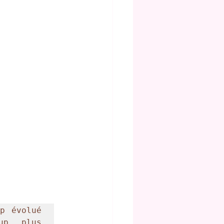
p évolué 
p plus 