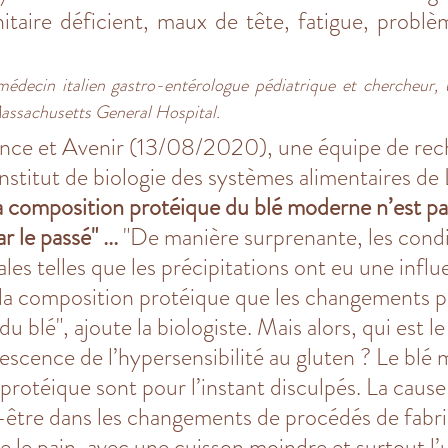
taire déficient, maux de tête, fatigue, problè
decin italien gastro-entérologue pédiatrique et chercheur, u
assachusetts General Hospital.
ence et Avenir (13/08/2020), une équipe de rec
nstitut de biologie des systèmes alimentaires de 
a composition protéique du blé moderne n’est pas
 le passé" ... 
"De manière surprenante, les condi
es telles que les précipitations ont eu une influ
 la composition protéique que les changements 
 du blé", ajoute la biologiste. Mais alors, qui est l
escence de l’hypersensibilité au gluten ? Le blé
protéique sont pour l’instant disculpés. La cause
-être dans les changements de procédés de fabri
ue le pain, avec une cuisson moindre 
et surtout l’u