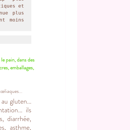
iques et 
ue plus 
t moins 
e pain, dans des 
cres, emballages, 
œliaques... 
u gluten... 
tion... ils 
, diarrhée, 
es, asthme, 