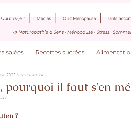
Qui suis-je ?
Médias
Quiz Ménopause
Tarifs acc
🌿 Naturopathie à Sens · Ménopause · Stress · Sommeil
s salées
Recettes sucrées
Alimentati
avr. 2023
6 min de lecture
tres tips naturo
Immunité
Activité p
, pourquoi il faut s'en mé
2023
uten ?