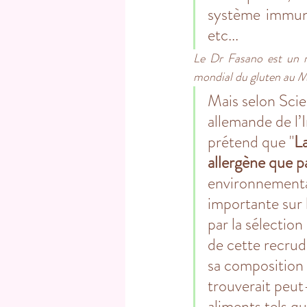
système immuni
etc...
Le Dr Fasano est un mé
mondial du gluten au M
Mais selon Sci
allemande de l’I
prétend que "
L
allergène que par
environnemental
importante sur
par la sélection
de cette recrud
sa composition 
trouverait peut
aliments tels q