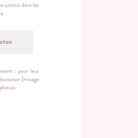
e surtout dans les 
re.
ten 
mment : pour leur 
résistance (mixage 
gélation