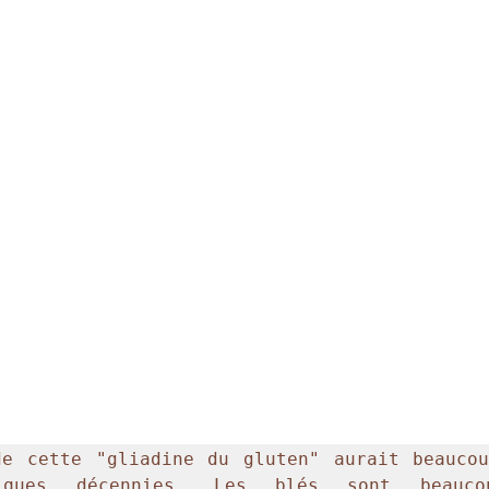
e cette "gliadine du gluten" aurait beaucou
lques décennies. Les blés sont beaucou