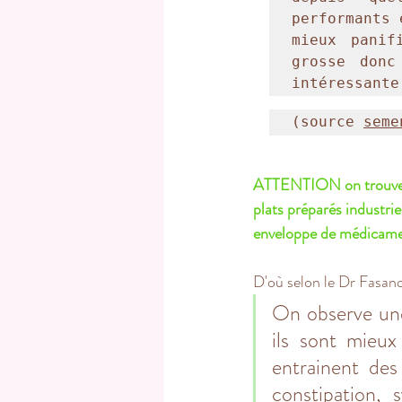
performants 
mieux panif
grosse donc
intéressante
(source 
seme
ATTENTION on trouve au
plats préparés industrie
enveloppe de médicamen
D'où selon le Dr Fasano
On observe une
ils sont mieux 
entrainent des
constipation, s