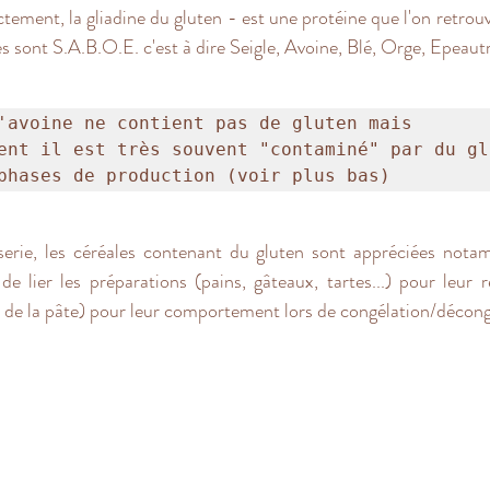
tement, la gliadine du gluten - est une protéine que l'on retrouv
les sont S.A.B.O.E. c'est à dire Seigle, Avoine, Blé, Orge, Epeaut
'avoine ne contient pas de gluten mais 
ent il est très souvent "contaminé" par du glu
phases de production (voir plus bas)  
serie, les céréales contenant du gluten sont appréciées nota
 de lier les préparations (pains, gâteaux, tartes...) pour leur 
de de la pâte) pour leur comportement lors de congélation/décon