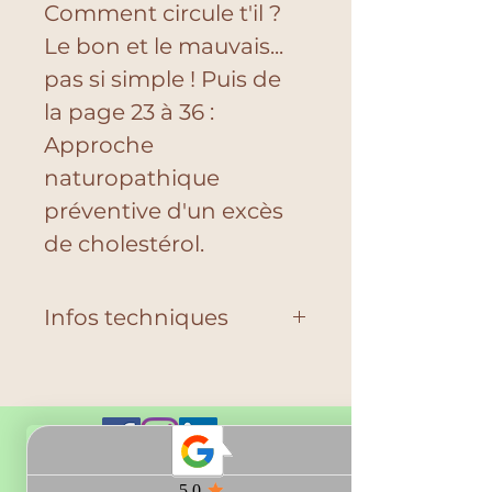
Comment circule t'il ? 
Le bon et le mauvais... 
pas si simple ! Puis de 
la page 23 à 36 : 
Approche 
naturopathique 
préventive d'un excès 
de cholestérol.
Infos techniques
Fichier au format PDF 
de 36 pages.
Taille du fichier 1,23 Mo
En cas de problème 
technique au moment 