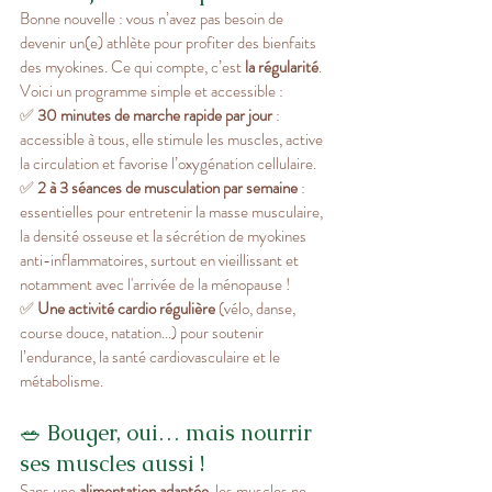
Bonne nouvelle : vous n’avez pas besoin de 
devenir un(e) athlète pour profiter des bienfaits 
des myokines. Ce qui compte, c’est 
la régularité
.
Voici un programme simple et accessible :
✅ 
30 minutes de marche rapide par jour
 : 
accessible à tous, elle stimule les muscles, active 
la circulation et favorise l’oxygénation cellulaire.
✅ 
2 à 3 séances de musculation par semaine
 : 
essentielles pour entretenir la masse musculaire, 
la densité osseuse et la sécrétion de myokines 
anti-inflammatoires, surtout en vieillissant et 
notamment avec l'arrivée de la ménopause ! 
✅ 
Une activité cardio régulière
 (vélo, danse, 
course douce, natation...) pour soutenir 
l’endurance, la santé cardiovasculaire et le 
métabolisme.
🥗 Bouger, oui… mais nourrir 
ses muscles aussi !
Sans une 
alimentation adaptée
, les muscles ne 