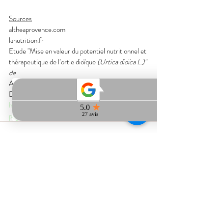
Sources
altheaprovence.com
lanutrition.fr
Etude "Mise en valeur du potentiel nutritionnel et 
thérapeutique de l’ortie dioïque 
(Urtica dioïca L.)" 
de 
Amal Ait Haj Said
, 
Ibrahim Sbai El Otmani
, 
Sanae 
Derfoufi
, 
Adnane Benmoussa
https://www.cairn.info/revue-hegel-2016-3-
page-280.htm
Posts récents
Voir tout