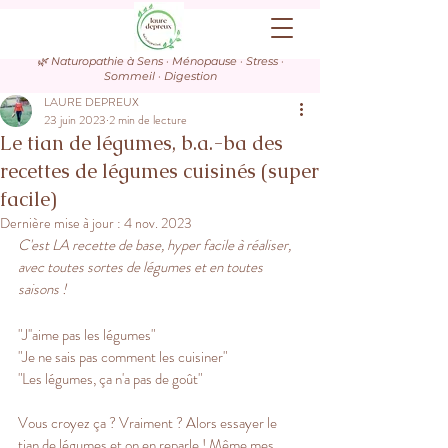
🌿 Naturopathie à Sens · Ménopause · Stress ·
Sommeil · Digestion
LAURE DEPREUX
23 juin 2023
2 min de lecture
Le tian de légumes, b.a.-ba des
recettes de légumes cuisinés (super
facile)
Dernière mise à jour :
4 nov. 2023
C'est LA recette de base, hyper facile à réaliser, 
avec toutes sortes de légumes et en toutes 
saisons !
"J''aime pas les légumes"
"Je ne sais pas comment les cuisiner"
"Les légumes, ça n'a pas de goût"
Vous croyez ça ? Vraiment ? Alors essayer le 
tian de légumes et on en reparle ! Même mes 