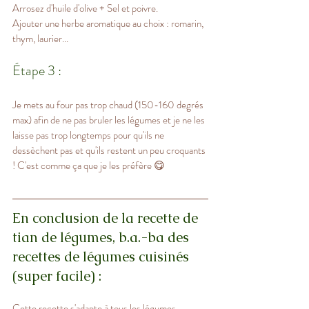
Arrosez d'huile d'olive + Sel et poivre.
Ajouter une herbe aromatique au choix : romarin, 
thym, laurier...
Étape 3 : 
Je mets au four pas trop chaud (150-160 degrés 
max) afin de ne pas bruler les légumes et je ne les 
laisse pas trop longtemps pour qu'ils ne 
dessèchent pas et qu'ils restent un peu croquants 
! C'est comme ça que je les préfère 😋
En conclusion de la recette de 
tian de légumes, b.a.-ba des 
recettes de légumes cuisinés 
(super facile) :
Cette recette s'adapte à tous les légumes, 