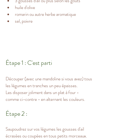
3 gousses d'ail ou plus selon les goûts
huile d'olive
romarin ou autre herbe aromatique
sel, poivre
Étape 1 : C'est parti
Découper (avec une mandoline si vous avez) tous 
les légumes en tranches un peu épaisses.
Les disposer joliment dans un plat à four - 
comme ci-contre - en alternant les couleurs.
Étape 2 : 
Saupoudrez sur vos légumes les gousses d'ail 
écrasées ou coupées en tous petits morceaux.