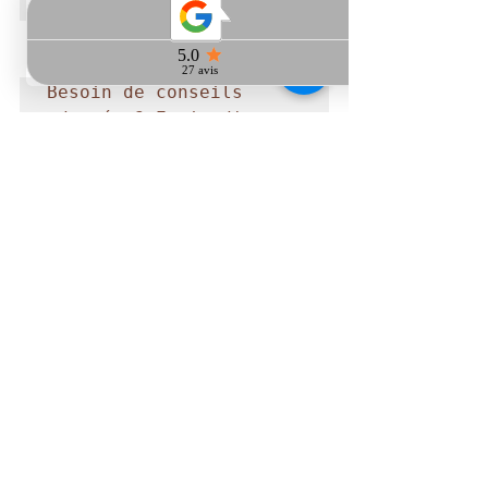
Charonne dans le 11e.
Besoin de conseils 
adaptés ? Envie d'en 
savoir plus ? Je vous 
offre 20 minutes 
d'échange téléphonique 
gratuit. Prenez rendez-
vous par SMS au 
06.40.87.85.84
Hygiène, beauté