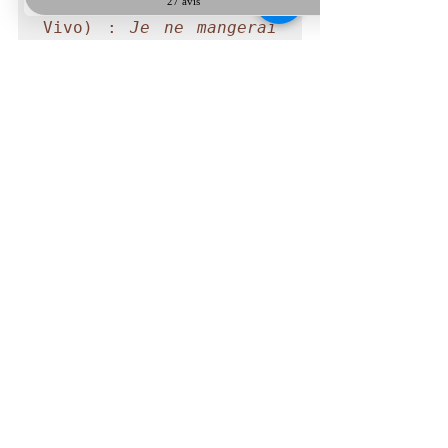
(fondateur de Pane 
Vivo) : 
Je ne mangerai 
pas de ce pain là
 – 
éditions Rouergue 
Muséum national 
d’Histoire Naturelle 
Wikipédia
naturopathie
microbiote
Alimentation
Posts récents
Voir tout