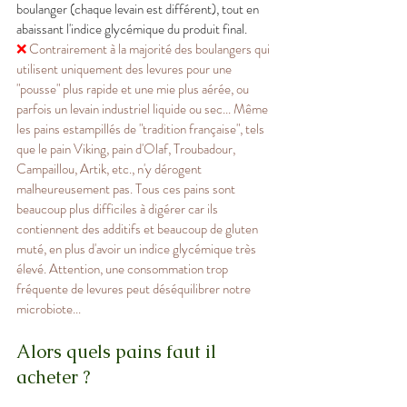
boulanger (chaque levain est différent), tout en 
abaissant l'indice glycémique du produit final.
❌
 Contrairement à la majorité des boulangers qui 
utilisent uniquement des levures pour une 
"pousse" plus rapide et une mie plus aérée, ou 
parfois un levain industriel liquide ou sec... Même 
les pains estampillés de "tradition française", tels 
que le pain Viking, pain d'Olaf, Troubadour, 
Campaillou, Artik, etc., n'y dérogent 
malheureusement pas. Tous ces pains sont 
beaucoup plus difficiles à digérer car ils 
contiennent des additifs et beaucoup de gluten 
muté, en plus d'avoir un indice glycémique très 
élevé. Attention, une consommation trop 
fréquente de levures peut déséquilibrer notre 
microbiote...
Alors quels pains faut il 
acheter ?