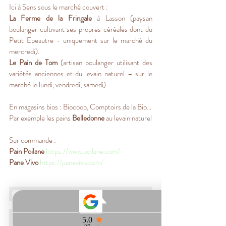
Ici à Sens sous le marché couvert : 
La Ferme de la Fringale
 à Lasson (paysan 
boulanger cultivant ses propres céréales dont du 
Petit Epeautre - uniquement sur le marché du 
mercredi).
Le Pain de Tom
 (artisan boulanger utilisant des 
variétés anciennes et du levain naturel – sur le 
marché le lundi, vendredi, samedi) 
En magasins bios : Biocoop, Comptoirs de la Bio… 
Par exemple les pains 
Belledonne 
au levain naturel
Sur commande : 
Pain Poilane
https://www.poilane.com/
Pane Vivo
https://panevivo.com/
Sources : 
Livre de Adriano Farano 