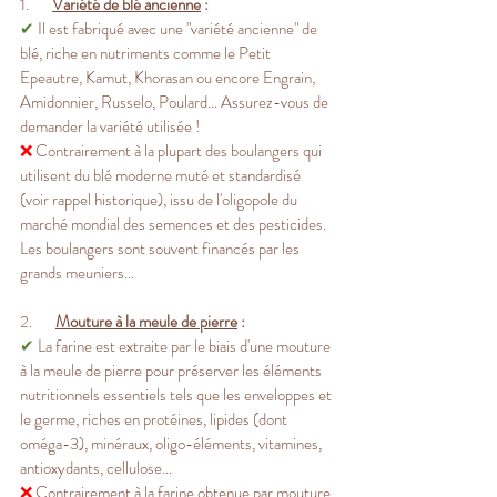
1.       
Variété de blé ancienne
 :
✔
 Il est fabriqué avec une "variété ancienne" de 
blé, riche en nutriments comme le Petit 
Epeautre, Kamut, Khorasan ou encore Engrain, 
Amidonnier, Russelo, Poulard… Assurez-vous de 
demander la variété utilisée !
❌
 Contrairement à la plupart des boulangers qui 
utilisent du blé moderne muté et standardisé 
(voir rappel historique), issu de l'oligopole du 
marché mondial des semences et des pesticides. 
Les boulangers sont souvent financés par les 
grands meuniers...
2.       
Mouture à la meule de pierre
 :
✔
 La farine est extraite par le biais d'une mouture 
à la meule de pierre pour préserver les éléments 
nutritionnels essentiels tels que les enveloppes et 
le germe, riches en protéines, lipides (dont 
oméga-3), minéraux, oligo-éléments, vitamines, 
antioxydants, cellulose...
❌
 Contrairement à la farine obtenue par mouture 